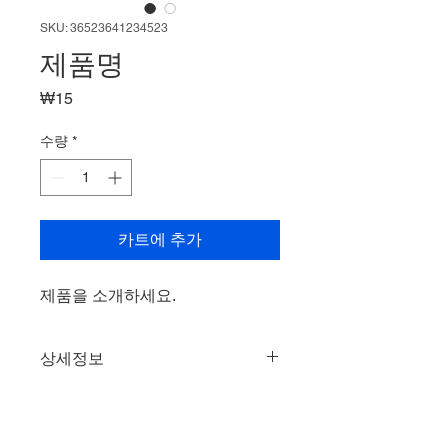
SKU: 36523641234523
제품명
가
₩15
격
수량
*
카트에 추가
제품을 소개하세요.  
상세정보
제품의 세부 사항들을 입력하세요. 제
환불 및 교환 정책
품의 크기, 재질, 관리방법 등 친절하고
상세한 설명은 구매에 대한 확신을 심