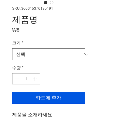
SKU: 366615376135191
제품명
가
₩8
격
크기
*
수량
*
카트에 추가
제품을 소개하세요.  
상세정보