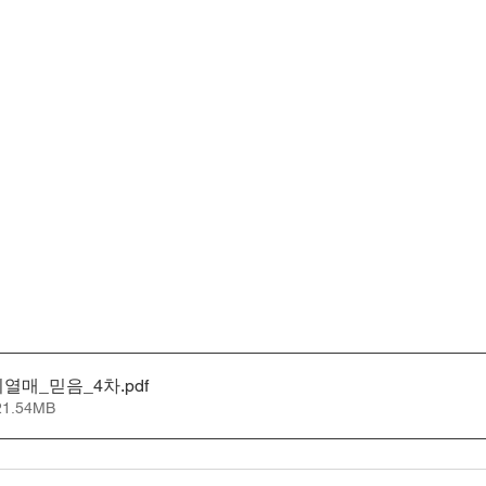
령의열매_믿음_4차
.pdf
1.54MB