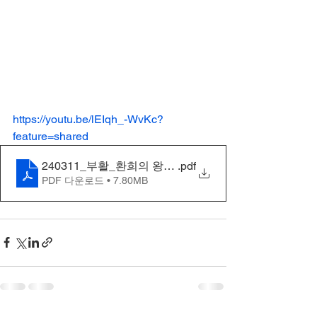
https://youtu.be/lEIqh_-WvKc?
feature=shared
240311_부활_환희의 왕관 프로젝트_fi
.pdf
PDF 다운로드 • 7.80MB