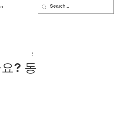
re
요? 동